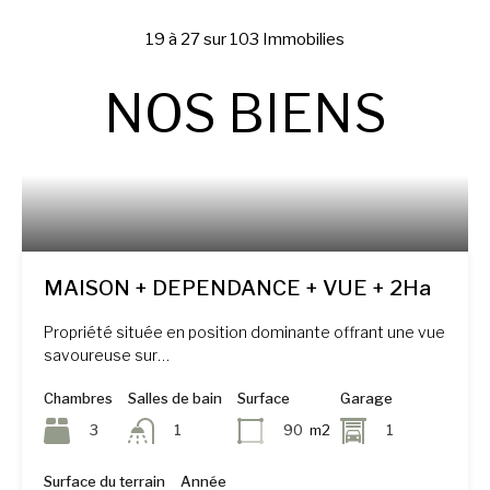
19
à
27
sur
103
Immobilies
NOS BIENS
MAISON + DEPENDANCE + VUE + 2Ha
Propriété située en position dominante offrant une vue
savoureuse sur…
Chambres
Salles de bain
Surface
Garage
3
90
m2
1
1
Surface du terrain
Année