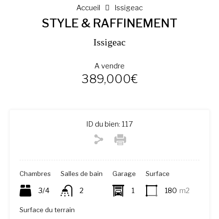
Accueil
Issigeac
STYLE & RAFFINEMENT
Issigeac
A vendre
389,000€
ID du bien:
117
Chambres
Salles de bain
Garage
Surface
3/4
2
1
180
m2
Surface du terrain