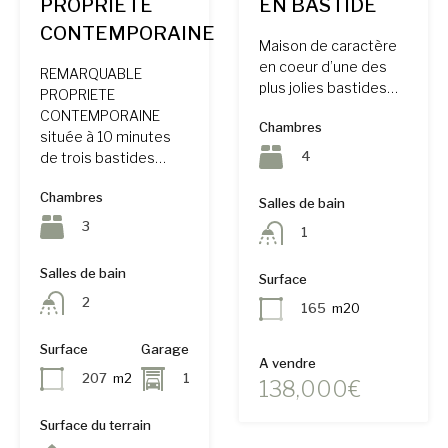
PROPRIETE
EN BASTIDE
CONTEMPORAINE
Maison de caractère
en coeur d’une des
REMARQUABLE
plus jolies bastides…
PROPRIETE
CONTEMPORAINE
Chambres
située à 10 minutes
4
de trois bastides…
Chambres
Salles de bain
3
1
Salles de bain
Surface
2
165
m20
Surface
Garage
A vendre
207
m2
1
138,000€
Surface du terrain