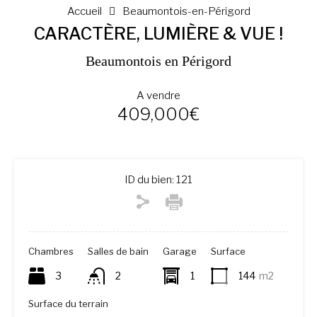
Accueil
Beaumontois-en-Périgord
CARACTÈRE, LUMIÈRE & VUE !
Beaumontois en Périgord
A vendre
409,000€
ID du bien:
121
Chambres
Salles de bain
Garage
Surface
3
2
1
144
m2
Surface du terrain