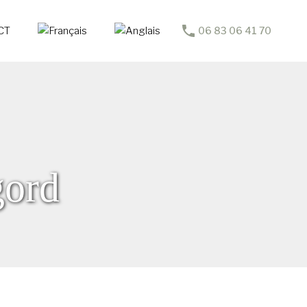
CT
06 83 06 41 70
gord