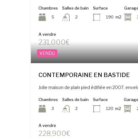
Chambres
Salles de bain
Surface
Garag
5
190
m2
2
A vendre
231,000€
VENDU
CONTEMPORAINE EN BASTIDE
Jolie maison de plain pied édifiée en 2007, env
Chambres
Salles de bain
Surface
Garag
3
120
m2
2
A vendre
228,900€