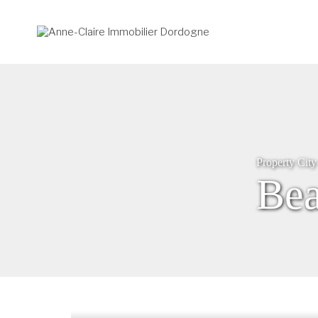
Property City
Bea