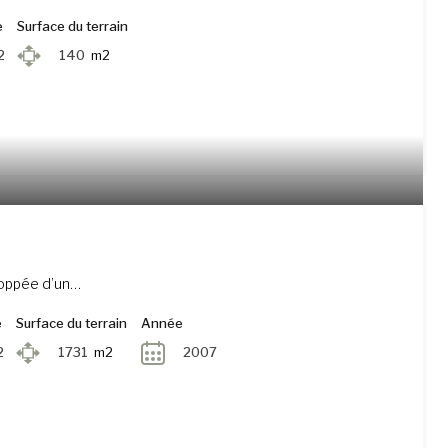
e
Surface du terrain
2
140
m2
eloppée d’un…
e
Surface du terrain
Année
2
1731
m2
2007