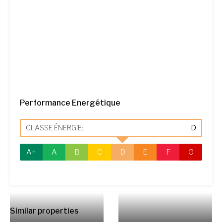
Performance Energétique
CLASSE ÉNERGIE:
D
A+
A
B
C
D
E
F
G
Similar properties