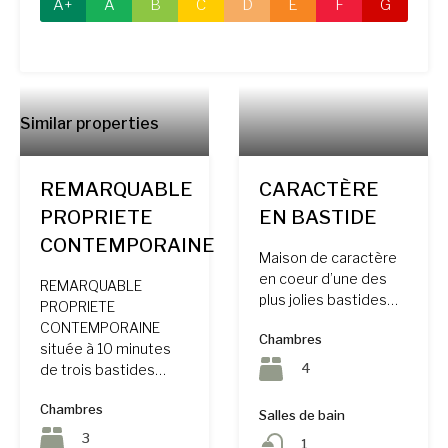
A+
A
B
C
D
E
F
G
Similar properties
REMARQUABLE
CARACTÈRE
PROPRIETE
EN BASTIDE
CONTEMPORAINE
Maison de caractère
en coeur d’une des
REMARQUABLE
plus jolies bastides…
PROPRIETE
CONTEMPORAINE
Chambres
située à 10 minutes
4
de trois bastides…
Chambres
Salles de bain
3
1