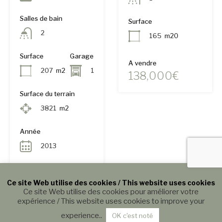
Salles de bain
Surface
2
165
m20
Surface
Garage
A vendre
207
m2
1
138,000€
Surface du terrain
3821
m2
Année
2013
A vendre
Ce site Web utilise des cookies / This website uses cookies
647,000€
Ce site Web utilise des cookies pour améliorer votre
expérience / This website uses cookies to improve your
experience..
OK c'est noté