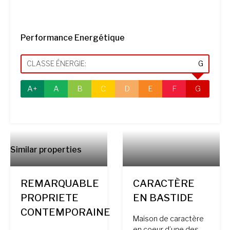
Performance Energétique
CLASSE ÉNERGIE:
G
A+
A
B
C
D
E
F
G
Similar properties
REMARQUABLE
CARACTÈRE
PROPRIETE
EN BASTIDE
CONTEMPORAINE
Maison de caractère
en coeur d’une des