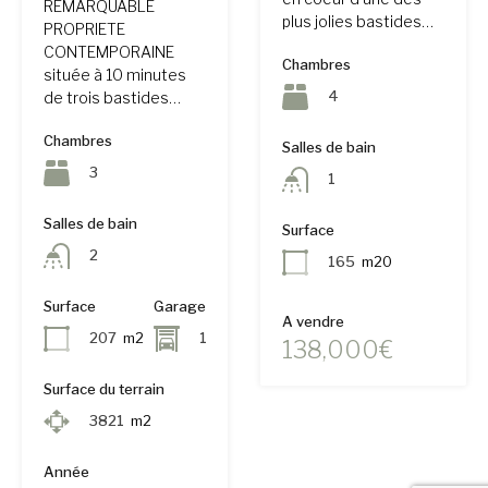
REMARQUABLE
plus jolies bastides…
PROPRIETE
CONTEMPORAINE
Chambres
située à 10 minutes
4
de trois bastides…
Chambres
Salles de bain
3
1
Salles de bain
Surface
2
165
m20
Surface
Garage
A vendre
207
m2
1
138,000€
Surface du terrain
3821
m2
Année